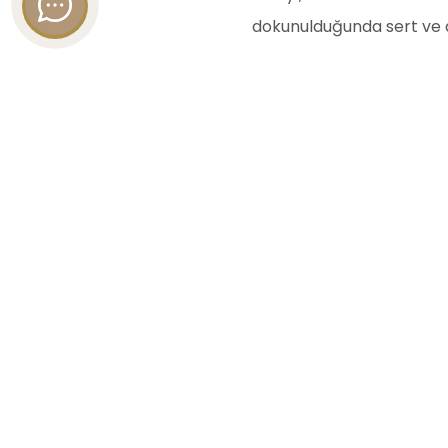
dokunulduğunda sert ve d
Bakıldığı zaman viskon 
liflerine dayanan mal
Polyester, aksine, ağa
HIZLI
Anas