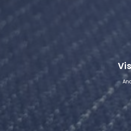
Vis
An