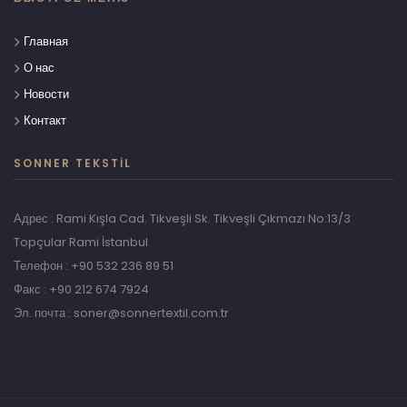
Главная
О нас
Новости
Контакт
SONNER TEKSTIL
Адрес : Rami Kışla Cad. Tikveşli Sk. Tikveşli Çıkmazı No:13/3
Topçular Rami İstanbul
Телефон : +90 532 236 89 51
Факс : +90 212 674 7924
Эл. почта :
soner@sonnertextil.com.tr